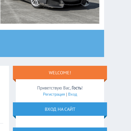
WELCOME!
Приветствую Вас
,
Гость
!
Регистрация
|
Вход
ВХОД НА САЙТ