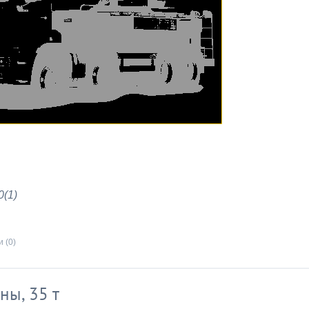
(1)
 (0)
ны, 35 т