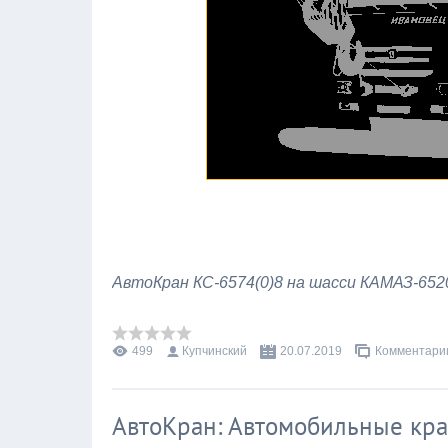
АвтоКран КС-6574(0)8 на шасси КАМАЗ-6520
499
Купчинский
20.07.2019
Комментарии
АвтоКран: Автомобильные кра