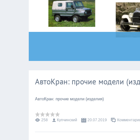
АвтоКран: прочие модели (изд
АвтоКран: прочие модели (изделия)
258
Купчинский
20.07.2019
Комментарии