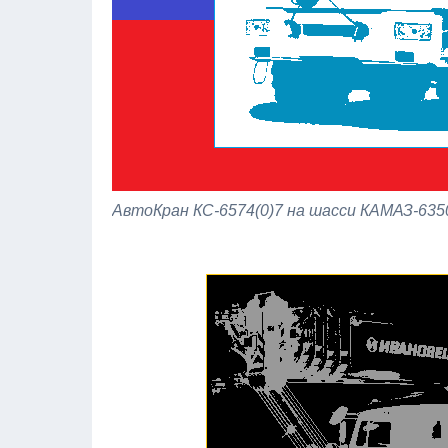
АвтоКран КС-6574(0)7 на шасси КАМАЗ-6350